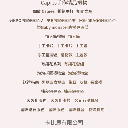
Capies
手作精品禮物
關於
Capies
暢銷主打
相關文章
💿KPOP應援專區🎵
🖤BP應援專區💖
💟G-DRAGON專區🌼
😈Baby monster應援專區😈
情人節暢銷
情人節
手工卡片
手工卡片
手工書
手工禮物盒
禮物款
主題款
有錢花系列
有錢花套組
泡泡拼圖禮物盒
泡泡禮物盒
送禮指南
男朋友女朋友
生日
友誼
長輩禮
補差額專區
補差額專區
客製化服務
客製化卡片
公司行號批發
國際購買服務
國際服務
國際批發
物流費用
卡比思有限公司