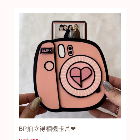
BP拍立得相機卡片❤