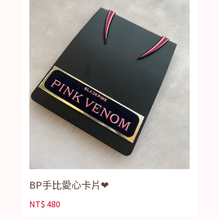
BP手比愛心卡片❤
NT$
480