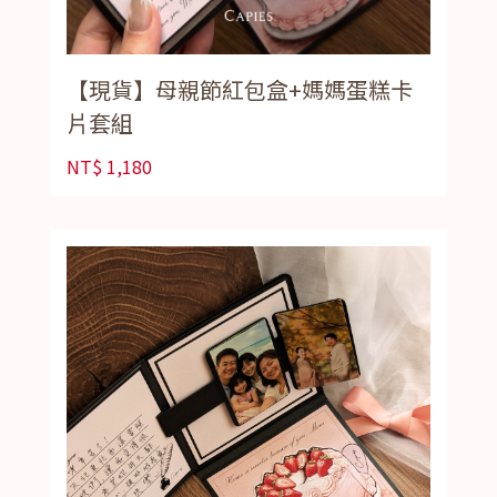
【現貨】母親節紅包盒+媽媽蛋糕卡
片套組
NT$
1,180