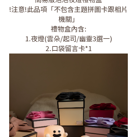
!注意!此品項「不包含主題拼圖卡跟相片
機關」
禮物盒內含:
1.夜燈(雲朵/起司/幽靈3選一)
2.口袋留言卡*1