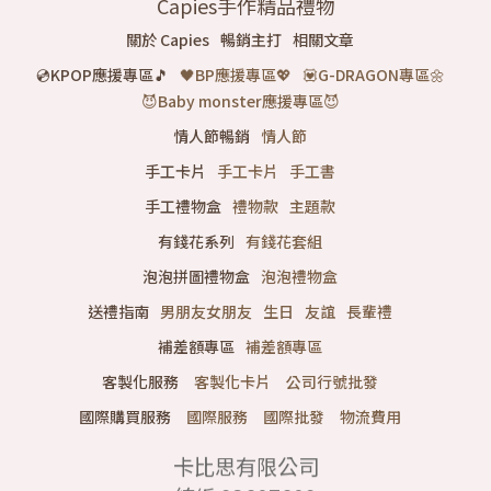
Capies
手作精品禮物
關於
Capies
暢銷主打
相關文章
💿KPOP應援專區🎵
🖤BP應援專區💖
💟G-DRAGON專區🌼
😈Baby monster應援專區😈
情人節暢銷
情人節
手工卡片
手工卡片
手工書
手工禮物盒
禮物款
主題款
有錢花系列
有錢花套組
泡泡拼圖禮物盒
泡泡禮物盒
送禮指南
男朋友女朋友
生日
友誼
長輩禮
補差額專區
補差額專區
客製化服務
客製化卡片
公司行號批發
國際購買服務
國際服務
國際批發
物流費用
卡比思有限公司