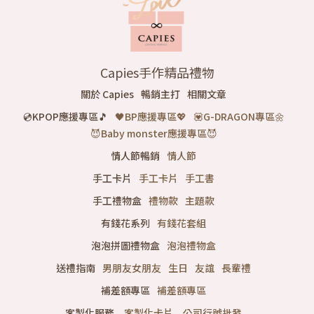
Capies
手作精品禮物
關於
Capies
暢銷主打
相關文章
💿KPOP應援專區🎵
🖤BP應援專區💖
💟G-DRAGON專區🌼
😈Baby monster應援專區😈
情人節暢銷
情人節
手工卡片
手工卡片
手工書
手工禮物盒
禮物款
主題款
有錢花系列
有錢花套組
泡泡拼圖禮物盒
泡泡禮物盒
送禮指南
男朋友女朋友
生日
友誼
長輩禮
補差額專區
補差額專區
客製化服務
客製化卡片
公司行號批發