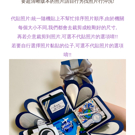
要超清晰版本的照片請自行另找照片行沖洗!
代貼照片:統一隨機貼上不幫忙排序照片順序,由於機關
每個大小不同,我們都會去裁剪成較剛好的尺寸,
再若介意裁剪到照片,可選不代貼照片的選項唷!!
若要自行選擇照片黏貼的位子,可選不代貼照片的選項
唷!!