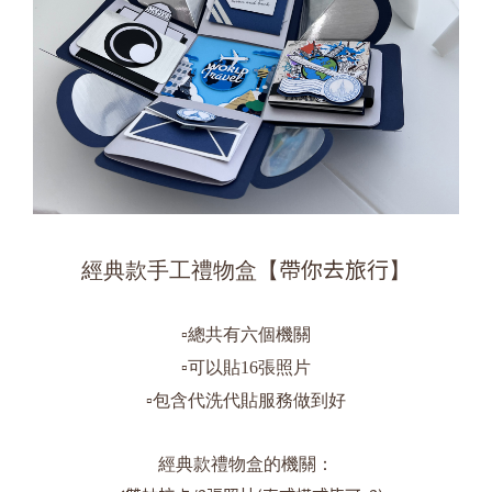
帶你去旅行
經典款手工禮物盒【
】
▫
️總共有六個機關
▫
️可以貼16張照片
▫
️包含代洗代貼服務做到好
經典款禮物盒的機關：